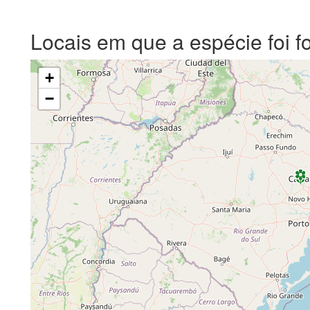
Locais em que a espécie foi f
+
−