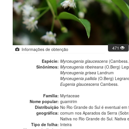
471
Informações de obtenção
Espécie:
Myrceugenia glaucescens
(Cambess.)
Sinônimos:
Myrceugenia ribeireana
(O.Berg) Leg
Myrceugenia grisea
Landrum
Myrceugenia pallida
(O.Berg) Legran
Eugenia glaucescens
Cambess.
Família:
Myrtaceae
Nome popular:
guamirim
Distribuição
No Rio Grande do Sul é eventual em t
geográfica:
comum nos Aparados da Serra (Sobral
Nativa no Rio Grande do Sul. Nativa 
Tipo de folha:
Inteira