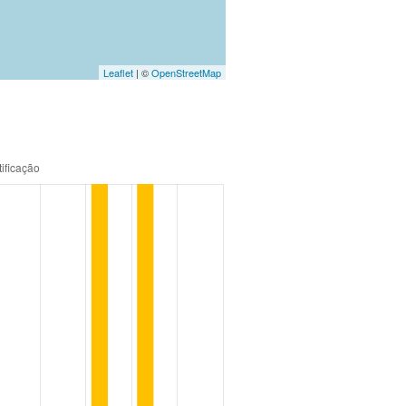
Leaflet
| ©
OpenStreetMap