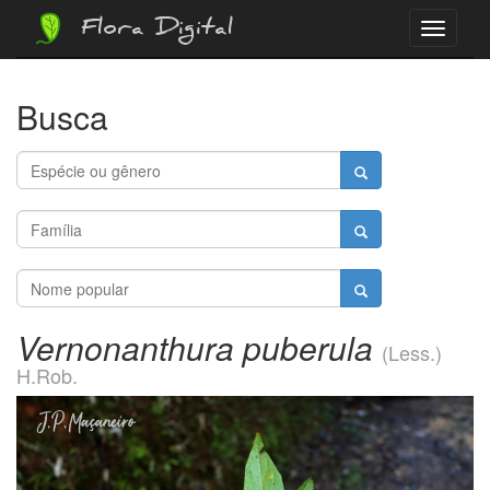
Flora Digital
Menu
Busca
Vernonanthura puberula
(Less.)
H.Rob.