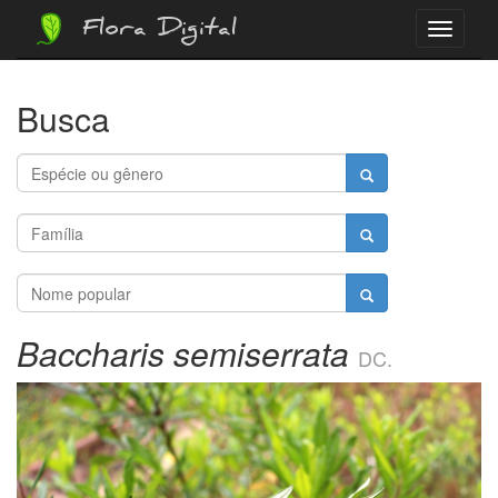
Flora Digital
Menu
Busca
Baccharis semiserrata
DC.