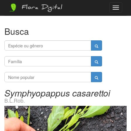
Flora Digital
Menu
Busca
Symphyopappus casarettoi
B.L.Rob.