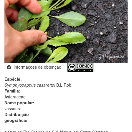
Informações de obtenção
Espécie:
Symphyopappus casarettoi
B.L.Rob.
Família:
Asteraceae
Nome popular:
vassoura
Distribuição
geográfica:
Nativa no Rio Grande do Sul. Nativa em Santa Catarina.