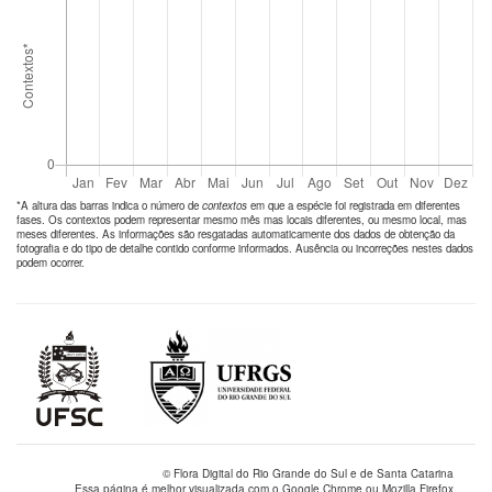
*A altura das barras indica o número de
contextos
em que a espécie foi registrada em diferentes
fases. Os contextos podem representar mesmo mês mas locais diferentes, ou mesmo local, mas
meses diferentes. As informações são resgatadas automaticamente dos dados de obtenção da
fotografia e do tipo de detalhe contido conforme informados. Ausência ou incorreções nestes dados
podem ocorrer.
© Flora Digital do Rio Grande do Sul e de Santa Catarina
Essa página é melhor visualizada com o Google Chrome ou Mozilla Firefox