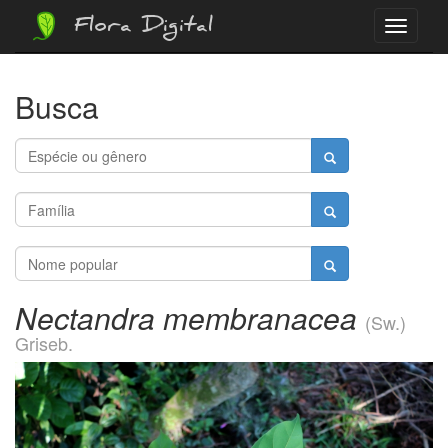
Flora Digital
Menu
Busca
Nectandra membranacea
(Sw.)
Griseb.