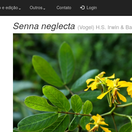
 e edição
Outros
Contato
Login
Senna neglecta
(Vogel) H.S. Irwin & B