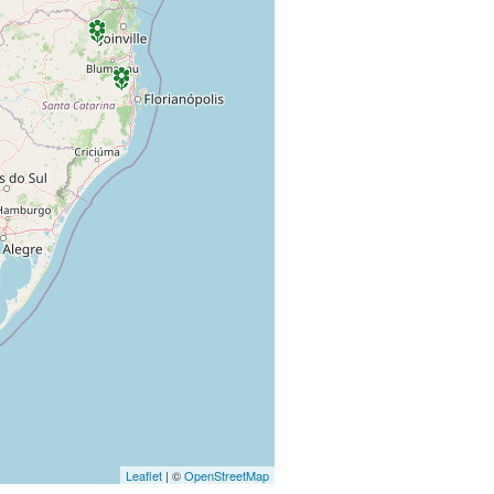
Leaflet
| ©
OpenStreetMap