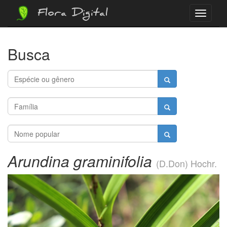
Flora Digital
Menu
Busca
Arundina graminifolia
(D.Don) Hochr.