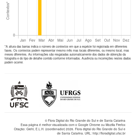
*A altura das barras indica o número de
contextos
em que a espécie foi registrada em diferentes
fases. Os contextos podem representar mesmo mês mas locais diferentes, ou mesmo local, mas
meses diferentes. As informações são resgatadas automaticamente dos dados de obtenção da
fotografia e do tipo de detalhe contido conforme informados. Ausência ou incorreções nestes dados
podem ocorrer.
© Flora Digital do Rio Grande do Sul e de Santa Catarina
Essa página é melhor visualizada com o Google Chrome ou Mozilla Firefox
Citação: Giehl, E.L.H. (coordenador) 2026. Flora digital do Rio Grande do Sul e
de Santa Catarina. URL: http://floradigital.ufsc.br