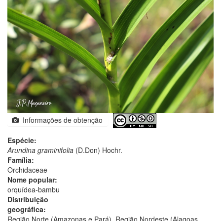
Informações de obtenção
Espécie:
Arundina graminifolia
(D.Don) Hochr.
Família:
Orchidaceae
Nome popular:
orquídea-bambu
Distribuição
geográfica:
Região Norte (Amazonas e Pará), Região Nordeste (Alagoas,