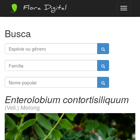
Flora Digital
Menu
Busca
Enterolobium contortisiliquum
(Vell.) Morong