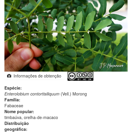
Informações de obtenção
Espécie:
Enterolobium contortisiliquum
(Vell.) Morong
Família:
Fabaceae
Nome popular:
timbaúva, orelha-de-macaco
Distribuição
geográfica: