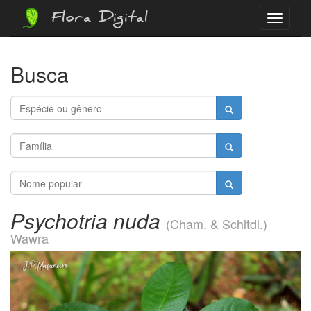
Flora Digital
Menu
Busca
Psychotria nuda
(Cham. & Schltdl.)
Wawra