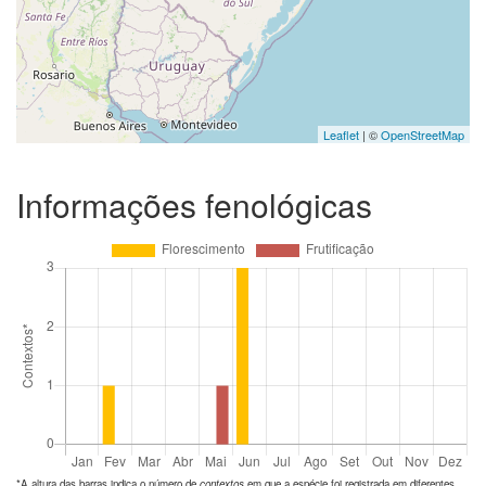
Leaflet
| ©
OpenStreetMap
Informações fenológicas
*A altura das barras indica o número de
contextos
em que a espécie foi registrada em diferentes