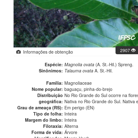
2907
Informações de obtenção
Espécie:
Magnolia ovata
(A. St.-Hil.) Spreng.
Sinônimos:
Talauma ovata
A. St.-Hil.
Família:
Magnoliaceae
Nome popular:
baguaçu, pinha-do-brejo
Distribuição
No Rio Grande do Sul ocorre na florest
geográfica:
Nativa no Rio Grande do Sul. Nativa 
Grau de ameaça (RS):
Em perigo (EN)
Tipo de folha:
Inteira
Margem do limbo:
Inteira
Filotaxia:
Alterna
Forma de vida:
Árvore