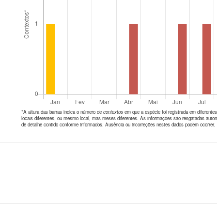
*A altura das barras indica o número de
contextos
em que a espécie foi registrada em diferen
locais diferentes, ou mesmo local, mas meses diferentes. As informações são resgatadas autom
de detalhe contido conforme informados. Ausência ou incorreções nestes dados podem ocorrer.