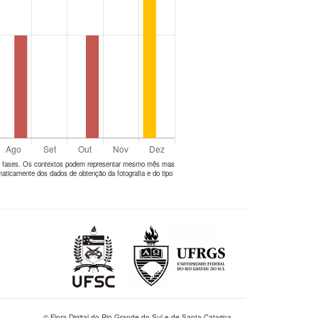
tes fases. Os contextos podem representar mesmo mês mas
aticamente dos dados de obtenção da fotografia e do tipo
© Flora Digital do Rio Grande do Sul e de Santa Catarina