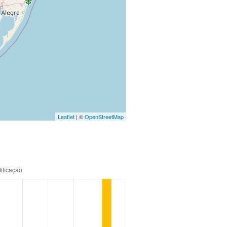
Leaflet
| ©
OpenStreetMap