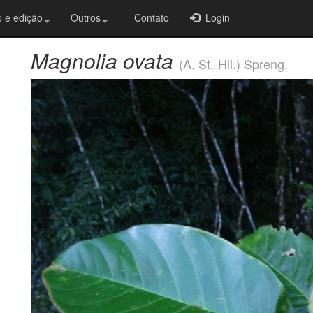
 e edição
Outros
Contato
Login
Magnolia ovata
(A. St.-Hil.) Spreng.