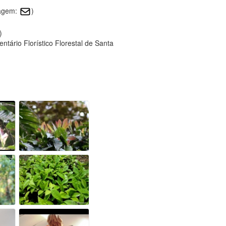
magem:
)
)
tário Florístico Florestal de Santa