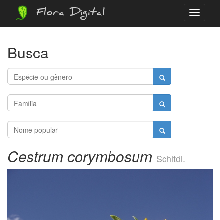
Flora Digital
Menu
Busca
Cestrum corymbosum
Schltdl.