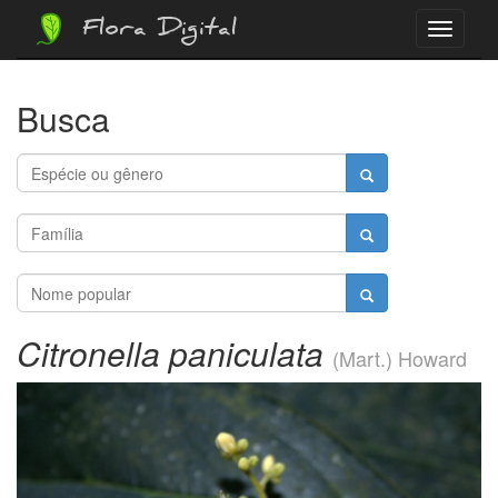
Flora Digital
Menu
Busca
Citronella paniculata
(Mart.) Howard