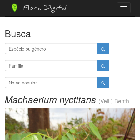
Flora Digital
Menu
Busca
Machaerium nyctitans
(Vell.) Benth.