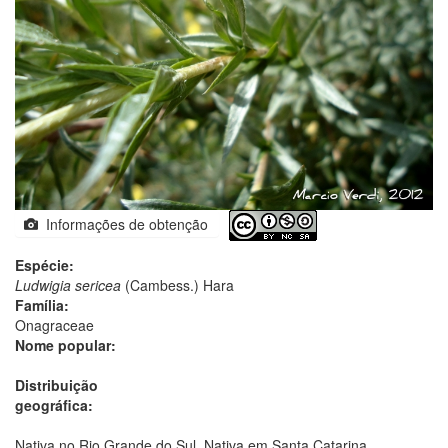
Informações de obtenção
Espécie:
Ludwigia sericea
(Cambess.) Hara
Família:
Onagraceae
Nome popular:
Distribuição
geográfica:
Nativa no Rio Grande do Sul. Nativa em Santa Catarina.