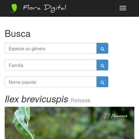
Flora Digital
Menu
Busca
Ilex brevicuspis
Reissek