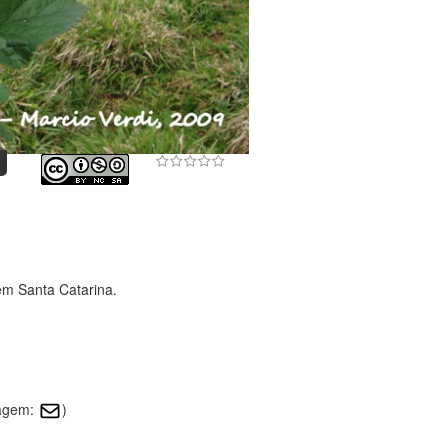
em Santa Catarina.
magem:
)