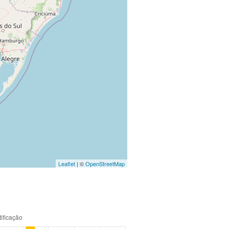
Leaflet
| ©
OpenStreetMap