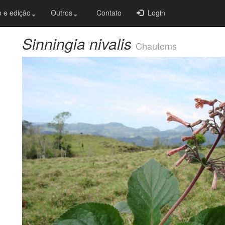
 e edição
Outros
Contato
Login
Sinningia nivalis
Chautems