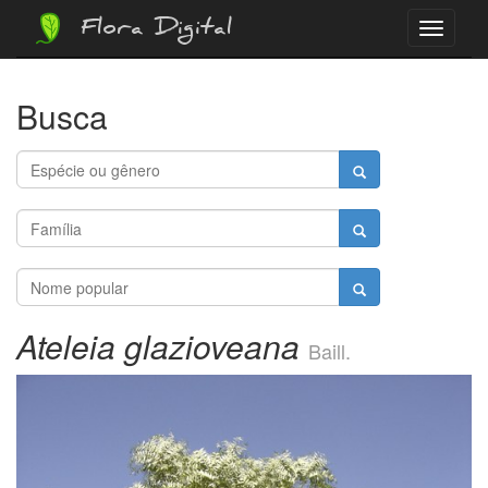
Flora Digital
Menu
Busca
Ateleia glazioveana
Baill.