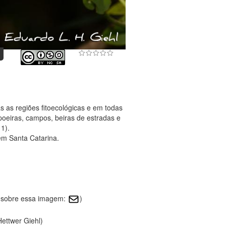
 as regiões fitoecológicas e em todas
apoeiras, campos, beiras de estradas e
11).
em Santa Catarina.
r sobre essa imagem:
)
Hettwer Giehl)