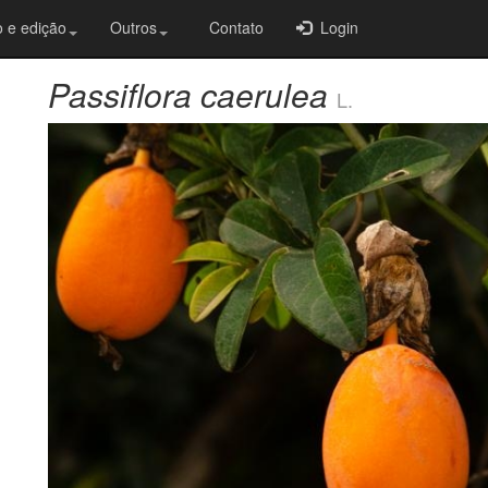
 e edição
Outros
Contato
Login
Passiflora caerulea
L.