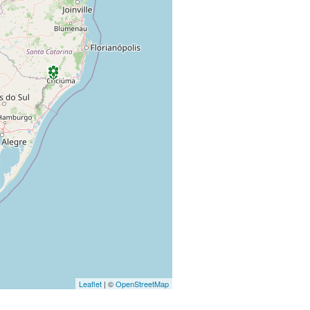
Leaflet
| ©
OpenStreetMap