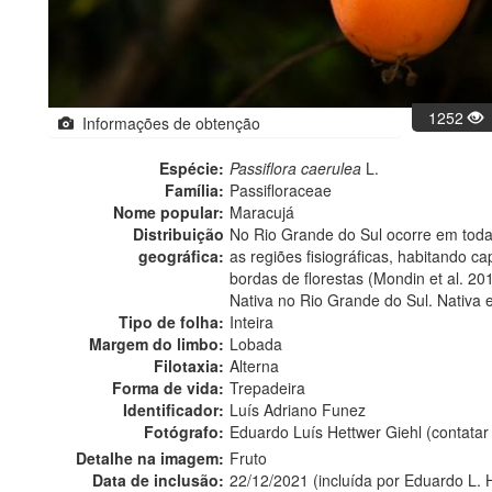
1252
Informações de obtenção
Espécie:
Passiflora caerulea
L.
Família:
Passifloraceae
Nome popular:
Maracujá
Distribuição
No Rio Grande do Sul ocorre em todas
geográfica:
as regiões fisiográficas, habitando c
bordas de florestas (Mondin et al. 20
Nativa no Rio Grande do Sul. Nativa 
Tipo de folha:
Inteira
Margem do limbo:
Lobada
Filotaxia:
Alterna
Forma de vida:
Trepadeira
Identificador:
Luís Adriano Funez
Fotógrafo:
Eduardo Luís Hettwer Giehl (contata
Detalhe na imagem:
Fruto
Data de inclusão:
22/12/2021 (incluída por Eduardo L. 