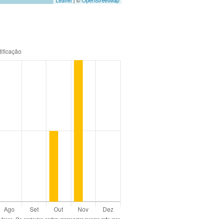
Leaflet
| ©
OpenStreetMap