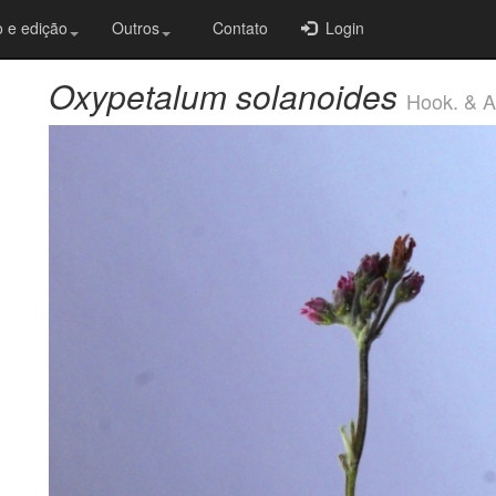
 e edição
Outros
Contato
Login
Oxypetalum solanoides
Hook. & A