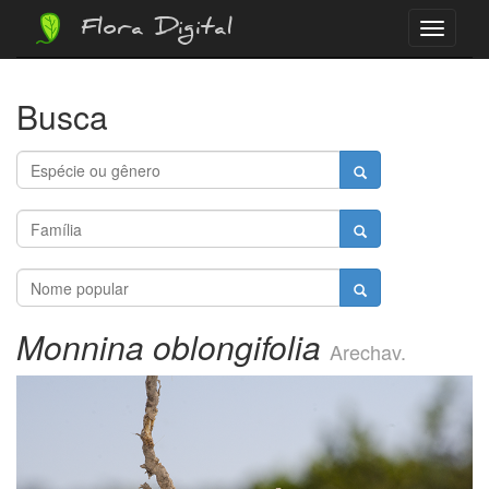
Flora Digital
Menu
Busca
Monnina oblongifolia
Arechav.