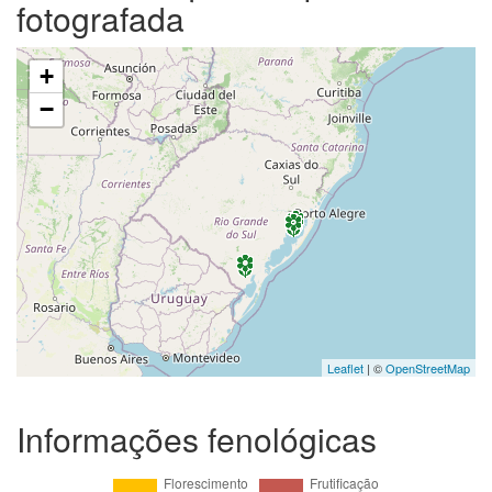
fotografada
+
−
Leaflet
| ©
OpenStreetMap
Informações fenológicas