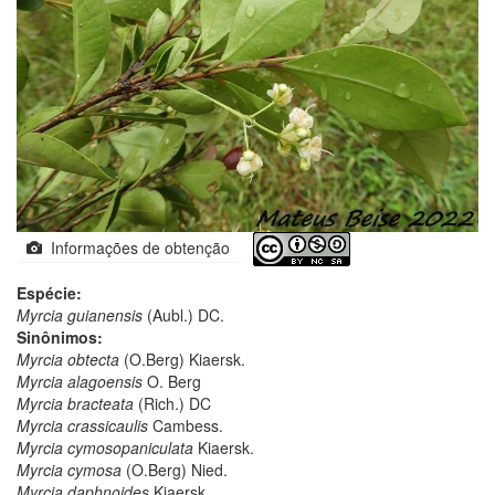
Informações de obtenção
Espécie:
Myrcia guianensis
(Aubl.) DC.
Sinônimos:
Myrcia obtecta
(O.Berg) Kiaersk.
Myrcia alagoensis
O. Berg
Myrcia bracteata
(Rich.) DC
Myrcia crassicaulis
Cambess.
Myrcia cymosopaniculata
Kiaersk.
Myrcia cymosa
(O.Berg) Nied.
Myrcia daphnoides
Kiaersk.