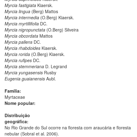
Myrcia fastigiata
Kiaersk.
Myrcia lingua
(Berg) Mattos
Myrcia intermedia
(O.Berg) Kiaersk.
Myrcia myrtillifolia
DC.
Myrcia nigropunctata
(O.Berg) Silveira
Myrcia obcordata
Mattos
Myrcia pallens
DC.
Myrcia rhabdoides
Kiaersk.
Myrcia rorida
(O.Berg) Kiaersk.
Myrcia rufipes
DC.
Myrcia stemmeriana
D. Legrand
Myrcia yungasensis
Rusby
Eugenia guaianensis
Aubl.
Família:
Myrtaceae
Nome popular:
Distribuição
geográfica:
No Rio Grande do Sul ocorre na floresta com araucária e floresta
nebular (Sobral et al. 2006).