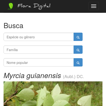
Flora Digital
Menu
Busca
Myrcia guianensis
(Aubl.) DC.