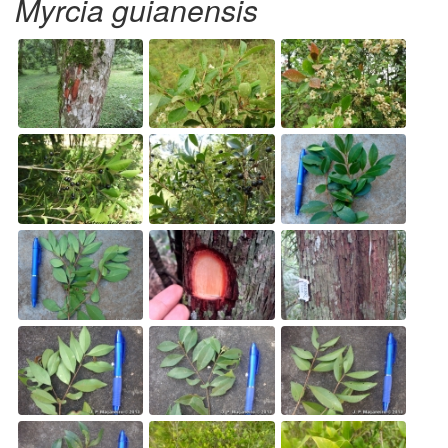
Myrcia guianensis