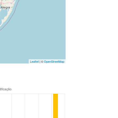
Leaflet
| ©
OpenStreetMap