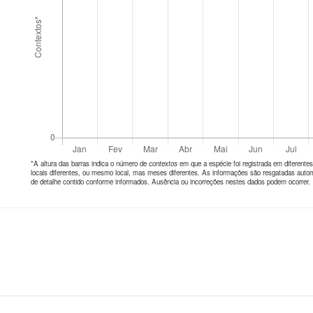
*A altura das barras indica o número de
contextos
em que a espécie foi registrada em diferen
locais diferentes, ou mesmo local, mas meses diferentes. As informações são resgatadas autom
de detalhe contido conforme informados. Ausência ou incorreções nestes dados podem ocorrer.