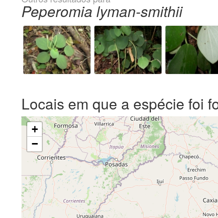
Peperomia lyman-smithii
Locais em que a espécie foi f
+
−