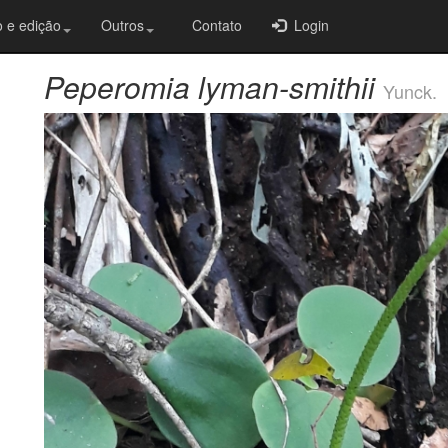
 e edição
Outros
Contato
Login
Peperomia lyman-smithii
Yunck.