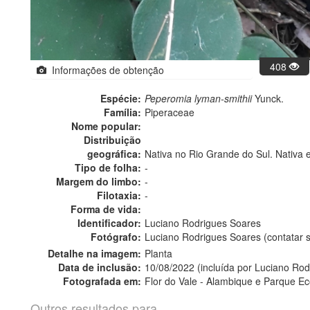
408
Informações de obtenção
Espécie:
Peperomia lyman-smithii
Yunck.
Família:
Piperaceae
Nome popular:
Distribuição
geográfica:
Nativa no Rio Grande do Sul. Nativa 
Tipo de folha:
-
Margem do limbo:
-
Filotaxia:
-
Forma de vida:
Identificador:
Luciano Rodrigues Soares
Fotógrafo:
Luciano Rodrigues Soares (contatar
Detalhe na imagem:
Planta
Data de inclusão:
10/08/2022 (incluída por Luciano Ro
Fotografada em:
Flor do Vale - Alambique e Parque Ec
Outros resultados para