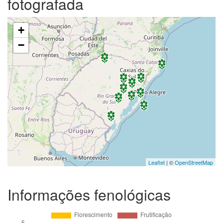
fotografada
+
−
Leaflet
| ©
OpenStreetMap
Informações fenológicas