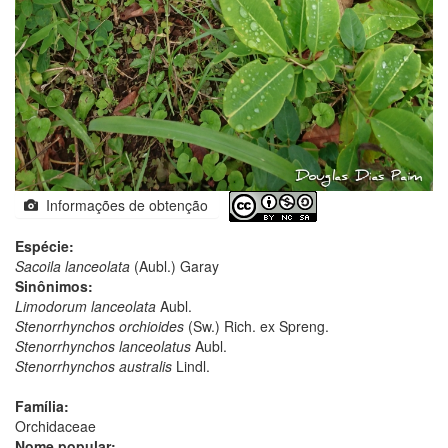
Informações de obtenção
Espécie:
Sacoila lanceolata
(Aubl.) Garay
Sinônimos:
Limodorum lanceolata
Aubl.
Stenorrhynchos orchioides
(Sw.) Rich. ex Spreng.
Stenorrhynchos lanceolatus
Aubl.
Stenorrhynchos australis
Lindl.
Família:
Orchidaceae
Nome popular: