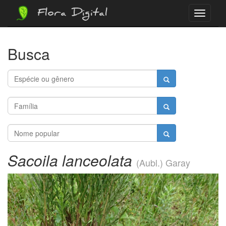
Flora Digital
Menu
Busca
Sacoila lanceolata
(Aubl.) Garay