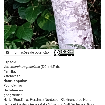
Informações de obtenção
Espécie:
Vernonanthura petiolaris
(DC.) H.Rob.
Família:
Asteraceae
Nome popular:
Pau-toicinho
Distribuição
geográfica:
Norte (Rondônia, Roraima) Nordeste (Rio Grande do Norte,
Sergipe) Centro-Oeste (Mato Grosso do Sul) Sudeste (Minas