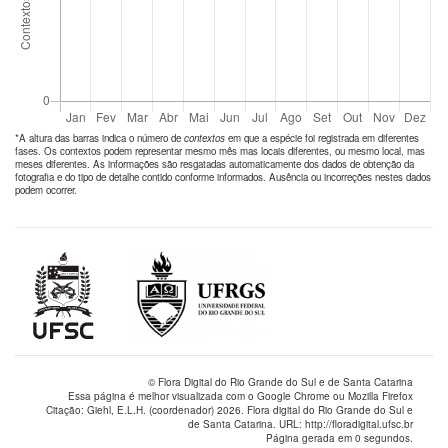
*A altura das barras indica o número de
contextos
em que a espécie foi registrada em diferentes
fases. Os contextos podem representar mesmo mês mas locais diferentes, ou mesmo local, mas
meses diferentes. As informações são resgatadas automaticamente dos dados de obtenção da
fotografia e do tipo de detalhe contido conforme informados. Ausência ou incorreções nestes dados
podem ocorrer.
© Flora Digital do Rio Grande do Sul e de Santa Catarina
Essa página é melhor visualizada com o Google Chrome ou Mozilla Firefox
Citação: Giehl, E.L.H. (coordenador) 2026. Flora digital do Rio Grande do Sul e
de Santa Catarina. URL: http://floradigital.ufsc.br
Página gerada em 0 segundos.