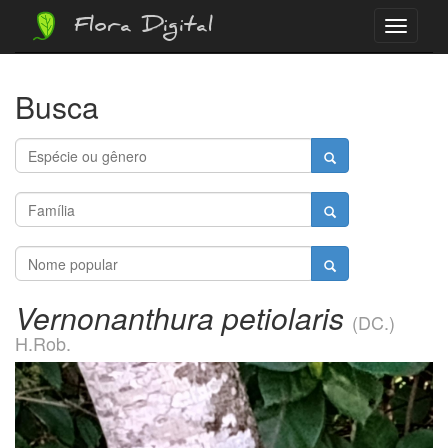
Flora Digital
Menu
Busca
Vernonanthura petiolaris
(DC.)
H.Rob.