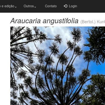
 e edição
Outros
Contato
Login
Araucaria angustifolia
(Bertol.) Kun