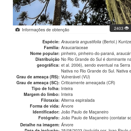
2403
Informações de obtenção
Espécie:
Araucaria angustifolia
(Bertol.) Kuntz
Família:
Araucariaceae
Nome popular:
pinheiro, pinheiro-do-paraná, araucári
Distribuição
No Rio Grande do Sul é dominante na
geográfica:
et al. 2006), sendo eventual na Serra
Nativa no Rio Grande do Sul. Nativa 
Grau de ameaça (RS):
Vulnerável (VU)
Grau de ameaça (SC):
Criticamente ameaçada (CR)
Tipo de folha:
Inteira
Margem do limbo:
Inteira
Filotaxia:
Alterna espiralada
Forma de vida:
Árvore
Identificador:
João Paulo de Maçaneiro
Fotógrafo:
João Paulo de Maçaneiro (contatar 
Detalhe na imagem:
Árvore
Data de inclusão:
25/08/2023 (incluída por Joao Paulo