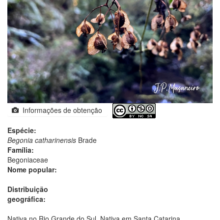
Informações de obtenção
Espécie:
Begonia catharinensis
Brade
Família:
Begoniaceae
Nome popular:
Distribuição
geográfica:
Nativa no Rio Grande do Sul. Nativa em Santa Catarina.