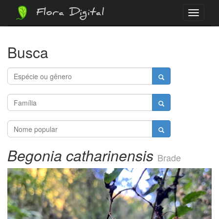
Flora Digital
Menu
Busca
Begonia catharinensis
Brade