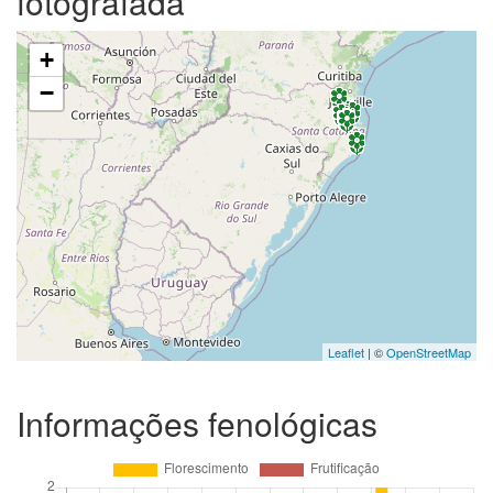
fotografada
+
−
Leaflet
| ©
OpenStreetMap
Informações fenológicas