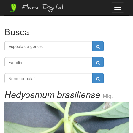
Flora Digital
Menu
Busca
Hedyosmum brasiliense
Miq.