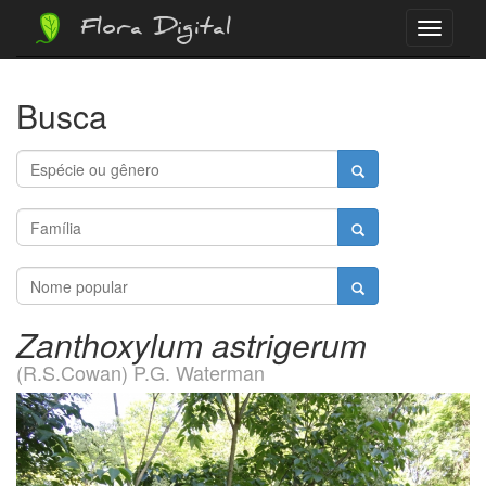
Flora Digital
Menu
Busca
Zanthoxylum astrigerum
(R.S.Cowan) P.G. Waterman