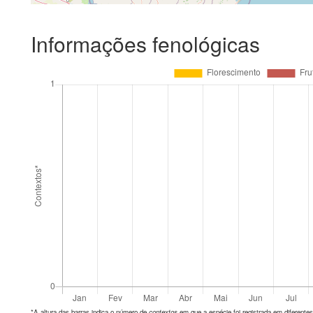
Informações fenológicas
*A altura das barras indica o número de
contextos
em que a espécie foi registrada em diferen