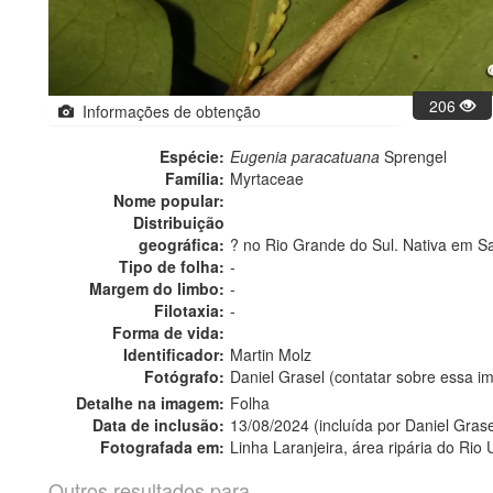
206
Informações de obtenção
Espécie:
Eugenia paracatuana
Sprengel
Família:
Myrtaceae
Nome popular:
Distribuição
geográfica:
? no Rio Grande do Sul. Nativa em Sa
Tipo de folha:
-
Margem do limbo:
-
Filotaxia:
-
Forma de vida:
Identificador:
Martin Molz
Fotógrafo:
Daniel Grasel (contatar sobre essa 
Detalhe na imagem:
Folha
Data de inclusão:
13/08/2024 (incluída por Daniel Grase
Fotografada em:
Linha Laranjeira, área ripária do Rio 
Outros resultados para