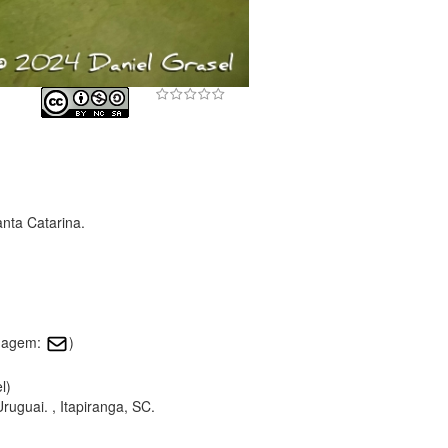
nta Catarina.
imagem:
)
l)
Uruguai. , Itapiranga, SC.