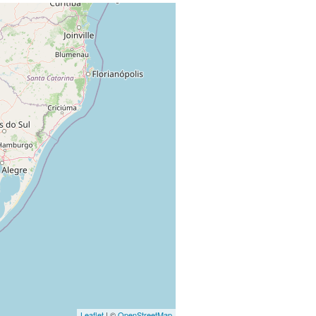
Leaflet
| ©
OpenStreetMap