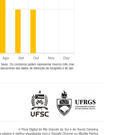
tes fases. Os contextos podem representar mesmo mês mas
aticamente dos dados de obtenção da fotografia e do tipo
© Flora Digital do Rio Grande do Sul e de Santa Catarina
a página é melhor visualizada com o Google Chrome ou Mozilla Firefox