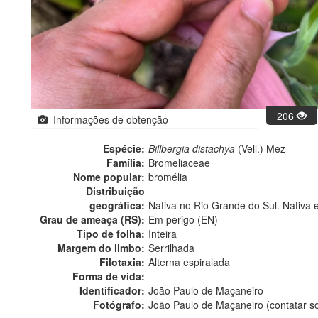
206
Informações de obtenção
Espécie:
Billbergia distachya
(Vell.) Mez
Família:
Bromeliaceae
Nome popular:
bromélia
Distribuição
geográfica:
Nativa no Rio Grande do Sul. Nativa 
Grau de ameaça (RS):
Em perigo (EN)
Tipo de folha:
Inteira
Margem do limbo:
Serrilhada
Filotaxia:
Alterna espiralada
Forma de vida:
Identificador:
João Paulo de Maçaneiro
Fotógrafo:
João Paulo de Maçaneiro (contatar 