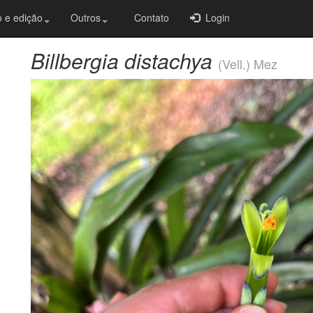
 e edição
Outros
Contato
Login
Billbergia distachya
(Vell.) Mez