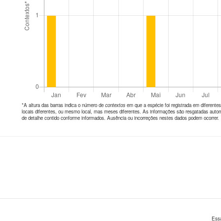
*A altura das barras indica o número de
contextos
em que a espécie foi registrada em diferen
locais diferentes, ou mesmo local, mas meses diferentes. As informações são resgatadas autom
de detalhe contido conforme informados. Ausência ou incorreções nestes dados podem ocorrer.
Ess