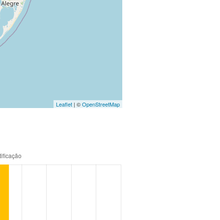
Leaflet
| ©
OpenStreetMap