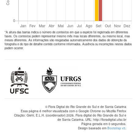
*A altura das barras indica o número de
contextos
em que a espécie foi registrada em diferentes
fases. Os contextos podem representar mesmo mês mas locais diferentes, ou mesmo local, mas
meses diferentes. As informações são resgatadas automaticamente dos dados de obtenção da
fotografia e do tipo de detalhe contido conforme informados. Ausência ou incorreções nestes dados
podem ocorrer.
© Flora Digital do Rio Grande do Sul e de Santa Catarina
Essa página é melhor visualizada com o Google Chrome ou Mozilla Firefox
Citação: Giehl, E.L.H. (coordenador) 2026. Flora digital do Rio Grande do Sul e
de Santa Catarina. URL: http://floradigital.ufsc.br
Página gerada em 0 segundos.
Design baseado em
Bootstrap v3
.