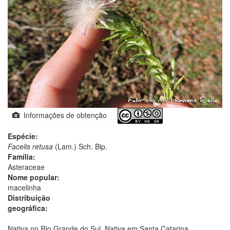
Informações de obtenção
Espécie:
Facelis retusa
(Lam.) Sch. Bip.
Família:
Asteraceae
Nome popular:
macelinha
Distribuição
geográfica:
Nativa no Rio Grande do Sul. Nativa em Santa Catarina.