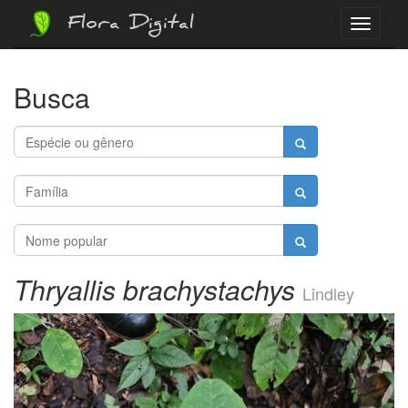
Flora Digital
Menu
Busca
Thryallis brachystachys
Lindley