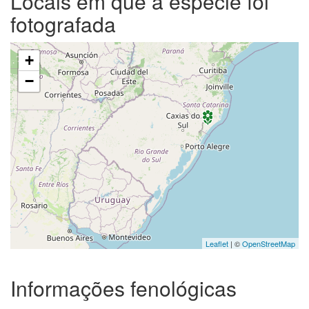
Locais em que a espécie foi
fotografada
+
−
Leaflet
| ©
OpenStreetMap
Informações fenológicas