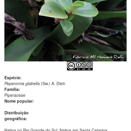
Espécie:
Peperomia glabella
(Sw.) A. Dietr.
Família:
Piperaceae
Nome popular:
Distribuição
geográfica:
Nativa no Rio Grande do Sul. Nativa em Santa Catarina.