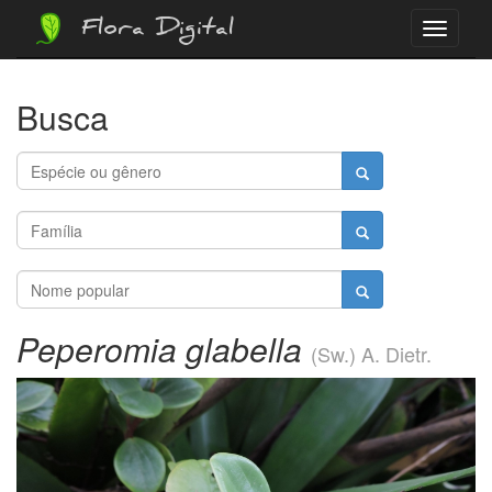
Flora Digital
Menu
Busca
Peperomia glabella
(Sw.) A. Dietr.