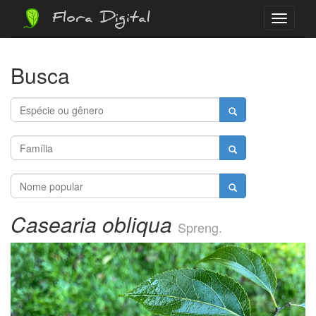
Flora Digital
Menu
Busca
Casearia obliqua
Spreng.