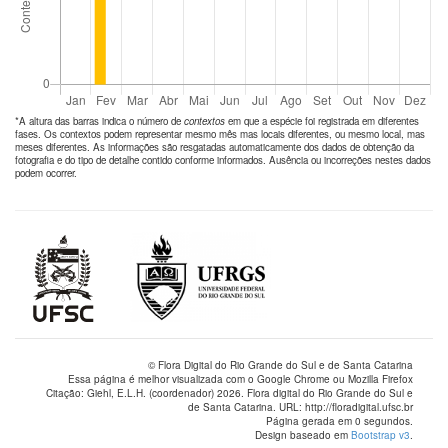
*A altura das barras indica o número de
contextos
em que a espécie foi registrada em diferentes
fases. Os contextos podem representar mesmo mês mas locais diferentes, ou mesmo local, mas
meses diferentes. As informações são resgatadas automaticamente dos dados de obtenção da
fotografia e do tipo de detalhe contido conforme informados. Ausência ou incorreções nestes dados
podem ocorrer.
© Flora Digital do Rio Grande do Sul e de Santa Catarina
Essa página é melhor visualizada com o Google Chrome ou Mozilla Firefox
Citação: Giehl, E.L.H. (coordenador) 2026. Flora digital do Rio Grande do Sul e
de Santa Catarina. URL: http://floradigital.ufsc.br
Página gerada em 0 segundos.
Design baseado em
Bootstrap v3
.