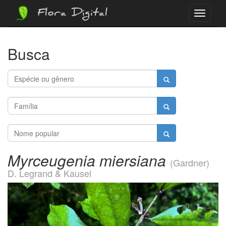
Flora Digital
Menu
Busca
Myrceugenia miersiana
(Gardner)
D. Legrand & Kausel