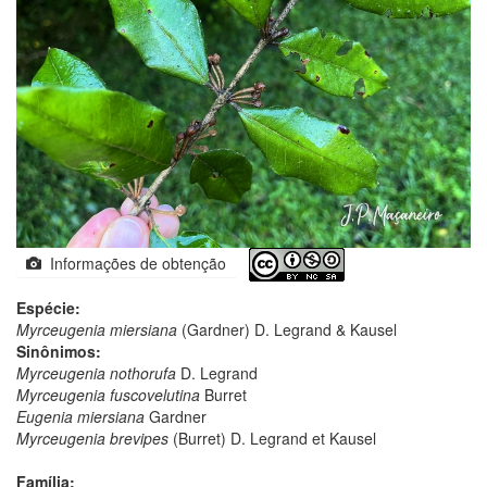
Informações de obtenção
Espécie:
Myrceugenia miersiana
(Gardner) D. Legrand & Kausel
Sinônimos:
Myrceugenia nothorufa
D. Legrand
Myrceugenia fuscovelutina
Burret
Eugenia miersiana
Gardner
Myrceugenia brevipes
(Burret) D. Legrand et Kausel
Família: