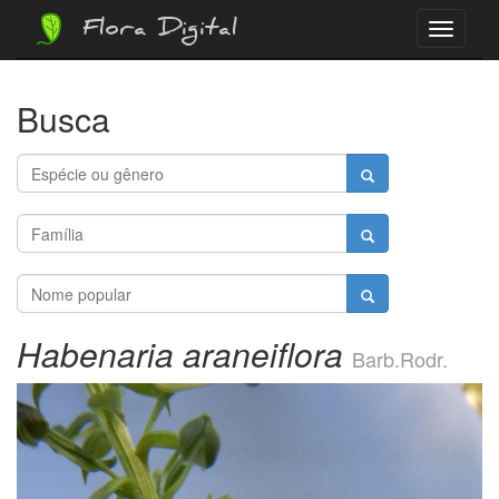
Flora Digital
Menu
Busca
Habenaria araneiflora
Barb.Rodr.