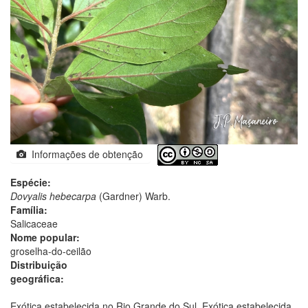
Informações de obtenção
Espécie:
Dovyalis hebecarpa
(Gardner) Warb.
Família:
Salicaceae
Nome popular:
groselha-do-ceilão
Distribuição
geográfica:
Exótica estabelecida no Rio Grande do Sul. Exótica estabelecida