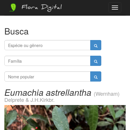
Flora Digital
Menu
Busca
Eumachia astrellantha
(Wernham)
Delprete & J.H.Kirkbr.