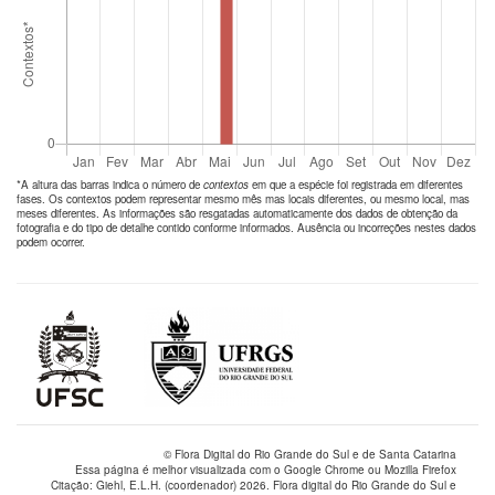
*A altura das barras indica o número de
contextos
em que a espécie foi registrada em diferentes
fases. Os contextos podem representar mesmo mês mas locais diferentes, ou mesmo local, mas
meses diferentes. As informações são resgatadas automaticamente dos dados de obtenção da
fotografia e do tipo de detalhe contido conforme informados. Ausência ou incorreções nestes dados
podem ocorrer.
© Flora Digital do Rio Grande do Sul e de Santa Catarina
Essa página é melhor visualizada com o Google Chrome ou Mozilla Firefox
Citação: Giehl, E.L.H. (coordenador) 2026. Flora digital do Rio Grande do Sul e