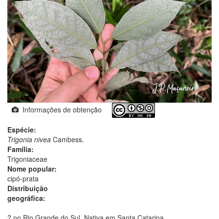
Informações de obtenção
Espécie:
Trigonia nivea
Cambess.
Família:
Trigoniaceae
Nome popular:
cipó-prata
Distribuição
geográfica:
? no Rio Grande do Sul. Nativa em Santa Catarina.