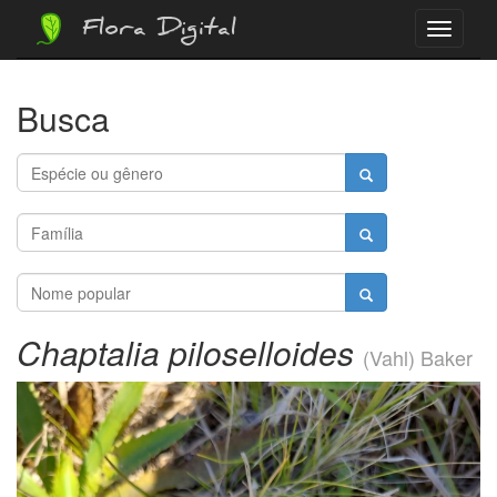
Flora Digital
Menu
Busca
Chaptalia piloselloides
(Vahl) Baker