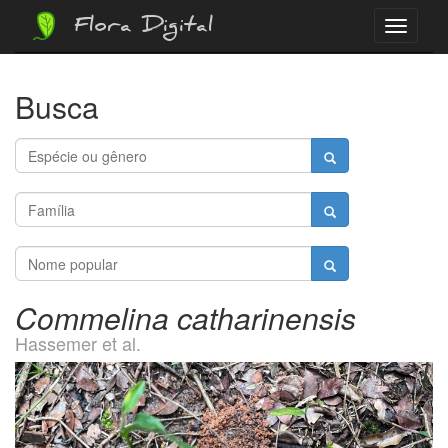
Flora Digital
Menu
Busca
Commelina catharinensis
Hassemer et al.