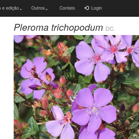
 e edição
Outros
Contato
Login
Pleroma trichopodum
DC.