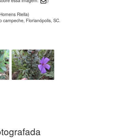
r sobre essa imagem:
)
 Homens Riella)
o campeche, Florianópolis, SC.
otografada