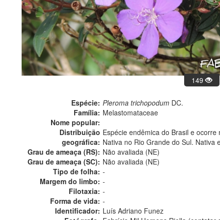
149
Espécie:
Pleroma trichopodum
DC.
Família:
Melastomataceae
Nome popular:
Distribuição
Espécie endêmica do Brasil e ocorre 
geográfica:
Nativa no Rio Grande do Sul. Nativa 
Grau de ameaça (RS):
Não avaliada (NE)
Grau de ameaça (SC):
Não avaliada (NE)
Tipo de folha:
-
Margem do limbo:
-
Filotaxia:
-
Forma de vida:
-
Identificador:
Luís Adriano Funez