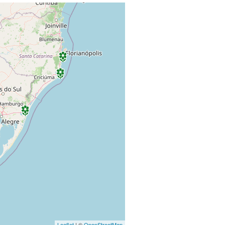
Leaflet
| ©
OpenStreetMap