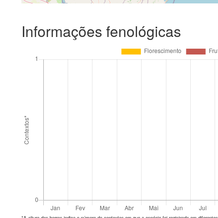
Informações fenológicas
*A altura das barras indica o número de
contextos
em que a espécie foi registrada em diferen