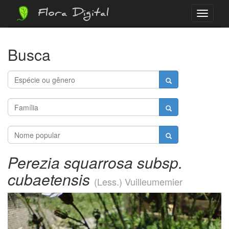
Flora Digital
Menu
Busca
Perezia squarrosa subsp.
cubaetensis
(Less.) Vuilleumemier