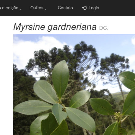
 e edição
Outros
Contato
Login
Myrsine gardneriana
DC.