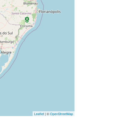
Leaflet
| ©
OpenStreetMap