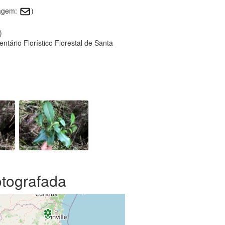
magem:
)
)
tário Florístico Florestal de Santa
otografada