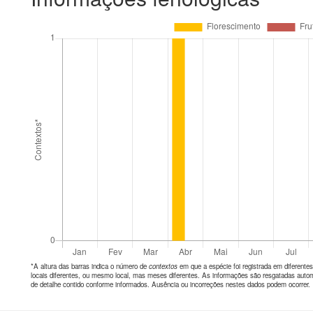
*A altura das barras indica o número de
contextos
em que a espécie foi registrada em diferen
locais diferentes, ou mesmo local, mas meses diferentes. As informações são resgatadas autom
de detalhe contido conforme informados. Ausência ou incorreções nestes dados podem ocorrer.