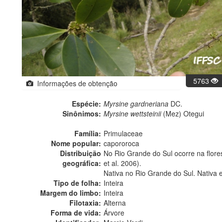
5763
Informações de obtenção
Espécie:
Myrsine gardneriana
DC.
Sinônimos:
Myrsine wettsteinii
(Mez) Otegui
Família:
Primulaceae
Nome popular:
capororoca
Distribuição
No Rio Grande do Sul ocorre na florest
geográfica:
et al. 2006).
Nativa no Rio Grande do Sul. Nativa 
Tipo de folha:
Inteira
Margem do limbo:
Inteira
Filotaxia:
Alterna
Forma de vida:
Árvore