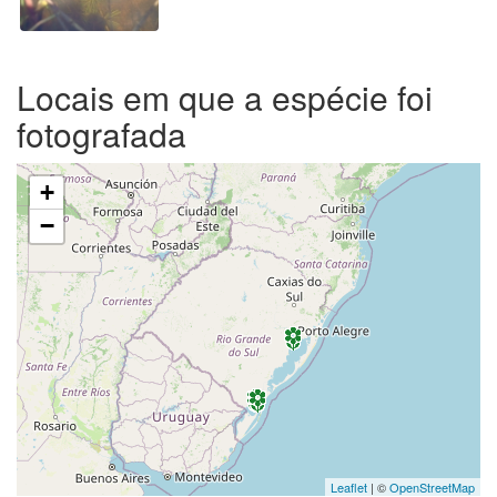
Locais em que a espécie foi
fotografada
+
−
Leaflet
| ©
OpenStreetMap