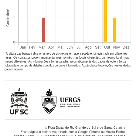
*A altura das barras indica o número de
contextos
em que a espécie foi registrada em diferentes
fases. Os contextos podem representar mesmo mês mas locais diferentes, ou mesmo local, mas
meses diferentes. As informações são resgatadas automaticamente dos dados de obtenção da
fotografia e do tipo de detalhe contido conforme informados. Ausência ou incorreções nestes dados
podem ocorrer.
© Flora Digital do Rio Grande do Sul e de Santa Catarina
Essa página é melhor visualizada com o Google Chrome ou Mozilla Firefox
Citação: Giehl, E.L.H. (coordenador) 2026. Flora digital do Rio Grande do Sul e