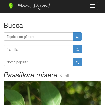
Flora Digital
Menu
Busca
Passiflora misera
Kunth