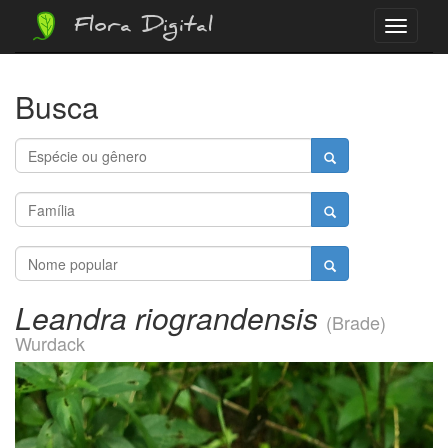
Flora Digital
Menu
Busca
Leandra riograndensis
(Brade)
Wurdack