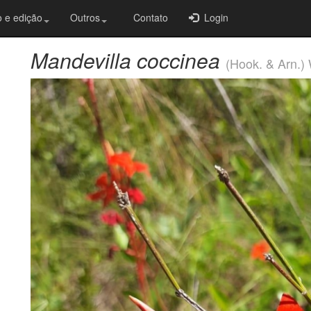
 e edição
Outros
Contato
Login
Mandevilla coccinea
(Hook. & Arn.