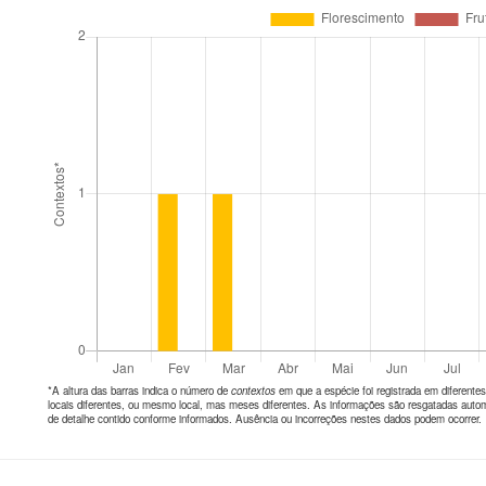
*A altura das barras indica o número de
contextos
em que a espécie foi registrada em diferen
locais diferentes, ou mesmo local, mas meses diferentes. As informações são resgatadas autom
de detalhe contido conforme informados. Ausência ou incorreções nestes dados podem ocorrer.