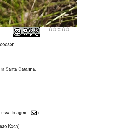
Woodson
em Santa Catarina.
re essa imagem:
)
usto Koch)