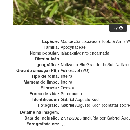
77
Espécie:
Mandevilla coccinea
(Hook. & Arn.) 
Família:
Apocynaceae
Nome popular:
jalapa-silvestre-encarnada
Distribuição
geográfica:
Nativa no Rio Grande do Sul. Nativa 
Grau de ameaça (RS):
Vulnerável (VU)
Tipo de folha:
Inteira
Margem do limbo:
Inteira
Filotaxia:
Oposta
Forma de vida:
Subarbusto
Identificador:
Gabriel Augusto Koch
Fotógrafo:
Gabriel Augusto Koch (contatar sob
Detalhe na imagem:
Data de inclusão:
27/12/2025 (incluída por Gabriel Aug
Fotografada em:
, , .