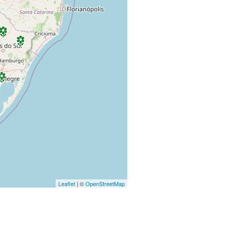
Leaflet
| ©
OpenStreetMap